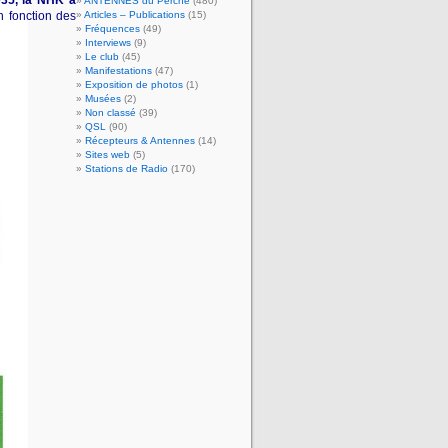
935, la NHK a
ANTENNES du Perche
(480)
n fonction des
Articles – Publications
(15)
Fréquences
(49)
Interviews
(9)
Le club
(45)
Manifestations
(47)
Exposition de photos
(1)
Musées
(2)
Non classé
(39)
QSL
(90)
Récepteurs & Antennes
(14)
Sites web
(5)
Stations de Radio
(170)