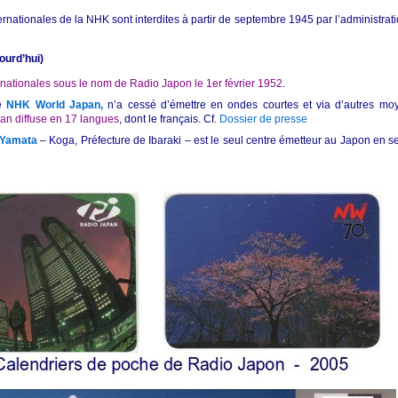
ternationales de la NHK sont interdites à partir de septembre 1945
par l’administra
ourd’hui)
nationales sous le nom de Radio Japon le 1er février 1952
.
ue
NHK World Japan,
n’a cessé d’émettre en ondes courtes et via d’autres moye
n diffuse en 17 langues
, dont le français. Cf.
Dossier de presse
 Yamata
– Koga, Préfecture de Ibaraki – est le seul centre émetteur au Japon en se