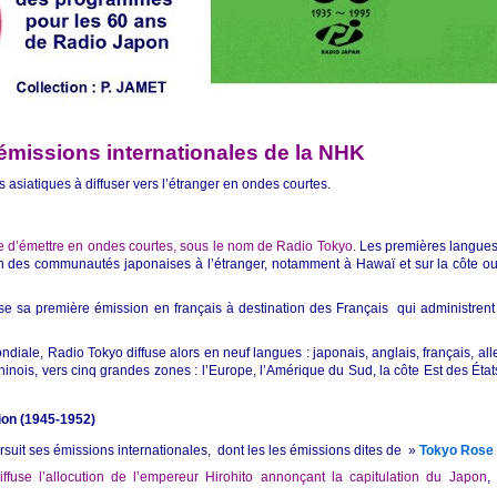
 émissions internationales de la NHK
 asiatiques à diffuser vers l’étranger en ondes courtes.
 d’émettre en ondes courtes, sous le nom de Radio Tokyo
. Les premières langues 
ion des communautés japonaises à l’étranger, notamment à Hawaï et sur la côte ou
fuse sa première émission en français à destination des Français qui administrent
diale, Radio Tokyo diffuse alors en neuf langues : japonais, anglais, français, all
hinois, vers cinq grandes zones : l’Europe, l’Amérique du Sud, la côte Est des État
ion (1945-1952)
suit ses émissions internationales, dont les les émissions dites de »
Tokyo Rose
fuse l’allocution de l’empereur Hirohito annonçant la capitulation du Japon
,