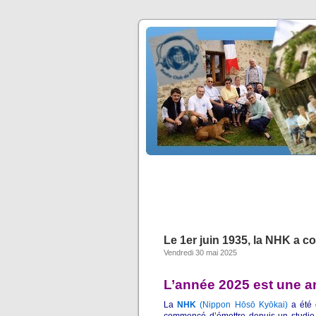
Le 1er juin 1935, la NHK a
Vendredi 30 mai 2025
L’année 2025 est une 
La
NHK
(Nippon Hōsō Kyōkai)
a été 