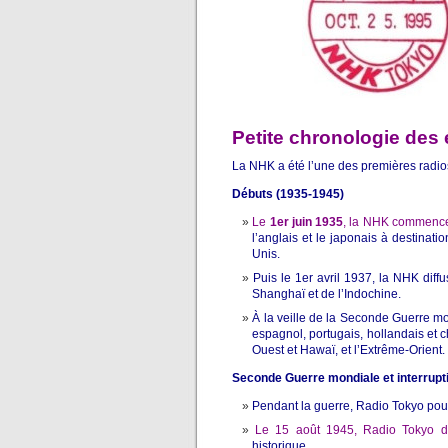
Petite chronologie des
La NHK a été l’une des premières radios
Débuts (1935-1945)
Le
1er juin 1935
, la NHK commence
l’anglais et le japonais à destinat
Unis.
Puis le 1er avril 1937, la NHK dif
Shanghaï et de l’Indochine.
À la veille de la Seconde Guerre mon
espagnol, portugais, hollandais et c
Ouest et Hawaï, et l’Extrême-Orient.
Seconde Guerre mondiale et interrupt
Pendant la guerre, Radio Tokyo pour
Le 15 août 1945, Radio Tokyo dif
historique.