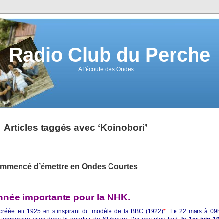
Radio Club du Perche
A l'écoute des Ondes …
Articles taggés avec ‘Koinobori’
 commencé d’émettre en Ondes Courtes
année importante
pour la NHK
.
créée en 1925 en s’inspirant du modèle de la BBC (1922)
*
. Le 22 mars à 09